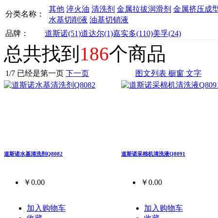
其他
淬火油
清洗剂
金属拉拔润滑剂
金属挤压成
分类名称：
水基切削液
油基切销液
品牌：
道斯诺
(51)
道达尔
(1)
嘉实多
(110)
美孚
(24)
总共找到
186
个商品
1
/
7
已经是第一页
下一页
图文列表
橱窗
文字
道斯诺水基清洗剂Q8082
道斯诺采棉机清洗液Q8091
￥0.00
￥0.00
加入购物车
加入购物车